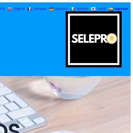
Español
中文
English
Français
Deutsch
Italiano
日本語
OS