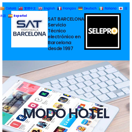
Saltar
Català
繁體中文
English
Français
Deutsch
Italiano
日
al
Español
本語
SAT BARCELONA
contenido
Servicio
Técnico
electrónico en
Barcelona
desde 1997
MODO HOTEL